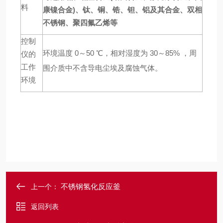
料
康镍
合金
)、钛、铜、锆、钽、铝及其合金、双相
不锈
钢、
聚四氟乙烯等
控制
环境温度 0～50 ℃，相对湿度为 30～85% ，周
仪的
工作
围介质中不含导电尘埃及腐蚀气体。
环境
不锈钢氢化反应釜
上一个：
返回列表