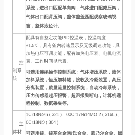
系统，进出口匹配单向阀，气体进口配减压阀，
气体出口配背压阀，釜体釜盖匹配观察玻璃视
窗，釜体液位计。
配具有自整定功能PID控温表，控温精度
±1.5℃，具有釜内转速显示及无级调速功能，具
加热电压可调功能，配有加热电压表、电机电流
表、工作时间显示表。
控
制系
可选用
连续操作控制系统：气体增压系统，液体
统
加料系统，恒压加料罐，接收及冷凝装置，高压
分离装置，质量流量控制系统，自动冷却系统，
压力传感器超压报警，超温报警断电，计算机远
程控制、数据采集等。
1Cr18Ni9Ti ( 321 )、00Cr17Ni14MO 2 ( 316L )、
0Cr18Ni9 ( 304 )
主
体材
可选用镍、镍基合金(
哈氏
合金
、蒙乃尔
合金
、因