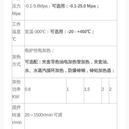
压力
-0.1-9.8Mpa；
可选用：-
0.1-25.0
Mpa
；
Mpa
工作
温度
室温-300℃；
可选用：-20 - +450℃；
℃
电炉丝电加热；
加热
可选配：
夹套导热油电加热管加热，夹套油、
方式
水、水蒸汽循环加热，防爆铸铜，铸铝加热器；
加热
功率
0.8
1
1.5
2
2
KW
搅拌
转速
20～1500r/min 可调
r/min