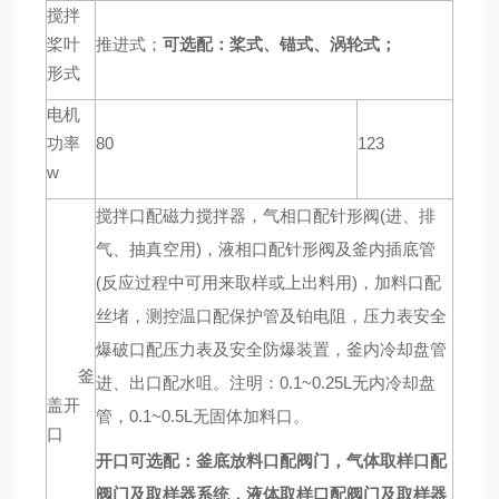
搅拌
桨叶
推进式；
可选配：
桨式、锚式、涡轮式；
形式
电机
功率
80
123
w
搅拌口配磁力搅拌器，气相口配针形阀(进、排
气、抽真空用)，液相口配针形阀及釜内插底管
(反应过程中可用来取样或上出料用)，加料口配
丝堵，测控温口配保护管及铂电阻，压力表安全
爆破口配压力表及安全防爆装置，釜内冷却盘管
釜
进、出口配水咀。注明：0.1~0.25L无内冷却盘
盖开
管，0.1~0.5L无固体加料口。
口
开口可选配：
釜底放料口配阀门，气体取样口配
阀门及取样器系统，液体取样口配阀门及取样器