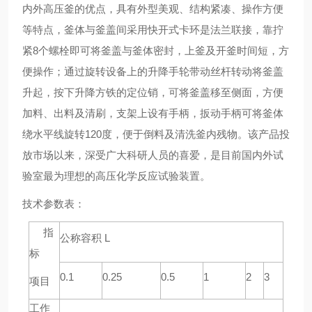
内外高压釜的优点，具有外型美观、结构紧凑、操作方便
等特点，釜体与釜盖间采用快开式卡环是法兰联接，靠拧
紧
8
个螺栓即可将釜盖与釜体密封，上釜及开釜时间短，方
便操作；
通过旋转设备上的升降手轮带动丝杆转动将釜盖
升起，按下升降方铁的定位销，可将釜盖移至侧面，方便
加料、出料及清刷，
支架上设有手柄，扳动手柄可将釜体
绕水平线旋转
120
度，便于倒料及清洗釜内残物。该产品投
放市场以来，深受广大科研人员的喜爱，是目前国内外试
验室最为理想的高压化学反应试验装置。
技术参数表：
指
公称容积 L
标
0.1
0.25
0.5
1
2
3
项目
工作