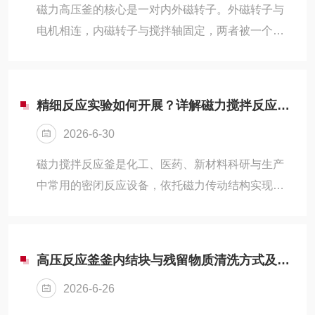
磁力高压釜的核心是一对内外磁转子。外磁转子与
电机相连，内磁转子与搅拌轴固定，两者被一个封
闭的隔离套隔开。
精细反应实验如何开展？详解磁力搅拌反应釜特性
2026-6-30
磁力搅拌反应釜是化工、医药、新材料科研与生产
中常用的密闭反应设备，依托磁力传动结构实现无
接触搅拌作业，可在密闭腔体内部完成物料混合、
反应、溶解、合成等工序。
高压反应釜釜内结块与残留物质清洗方式及高压清洗适配性分析
2026-6-26