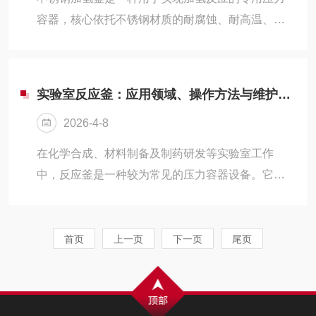
容器，核心依托不锈钢材质的耐腐蚀、耐高温、耐
高压特性，为氢气与各类反应物提供密闭、稳定的
反应环境，通过精准控制温度、压力等参数，完成
氢化、还原等化学反应。该设备结构合理、运行可
实验室反应釜：应用领域、操作方法与维护要点
靠，适配固体、液体等多种形态反应物
2026-4-8
在化学合成、材料制备及制药研发等实验室工作
中，反应釜是一种较为常见的压力容器设备。它能
够在密闭条件下提供高温、高压或负压环境，支持
搅拌、加料、取样、气体置换等多种操作，适用于
催化反应、聚合反应、水热合成等实验场景。
首页
上一页
下一页
尾页