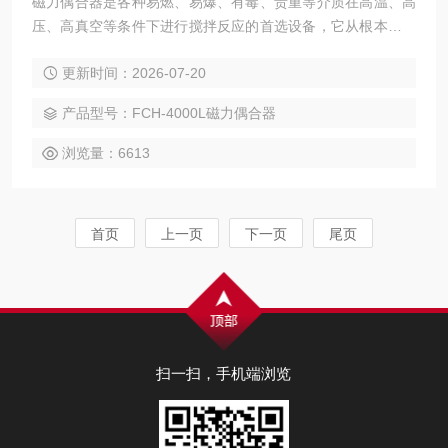
磁力偶合器是各种易燃、易爆、有毒、贵重等介质在高温、高
压、高真空等条件下进行搅拌反应的首选设备，它从根本上解
决了以前填料密封、机械密封无法克服的轴封泄漏问题，无任
更新时间：2026-07-20
何泄漏和污染，使用寿命长、免维修
产品型号：FCH-4000L磁力偶合器
浏览量：6613
首页
上一页
下一页
尾页
扫一扫，手机端浏览