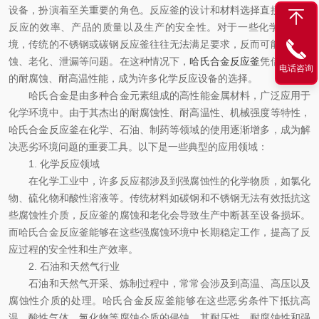
设备，扮演着至关重要的角色。反应釜的设计和材料选择直接影响到
反应的效率、产品的质量以及生产的安全性。对于一些化学反应环
境，传统的不锈钢或碳钢反应釜往往无法满足要求，反而可能遭遇腐
蚀、老化、泄漏等问题。在这种情况下，
哈氏合金反应釜
凭借其优异
电话咨询
的耐腐蚀、耐高温性能，成为许多化学反应设备的选择。
哈氏合金是由多种合金元素组成的高性能金属材料，广泛应用于
化学环境中。由于其杰出的耐腐蚀性、耐高温性、机械强度等特性，
哈氏合金反应釜在化学、石油、制药等领域的使用逐渐增多，成为解
决恶劣环境问题的重要工具。以下是一些典型的应用领域：
1. 化学反应领域
在化学工业中，许多反应都涉及到强腐蚀性的化学物质，如氯化
物、硫化物和酸性溶液等。传统材料如碳钢和不锈钢无法有效抵抗这
些腐蚀性介质，反应釜的腐蚀和老化会导致生产中断甚至设备损坏。
而哈氏合金反应釜能够在这些强腐蚀环境中长期稳定工作，提高了反
应过程的安全性和生产效率。
2. 石油和天然气行业
石油和天然气开采、炼制过程中，常常会涉及到高温、高压以及
腐蚀性介质的处理。哈氏合金反应釜能够在这些恶劣条件下抵抗高
温、酸性气体、氯化物等腐蚀介质的侵蚀。其耐压性、耐腐蚀性和强