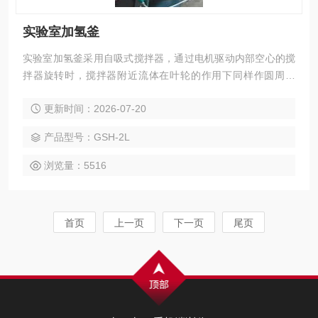
实验室加氢釜
实验室加氢釜采用自吸式搅拌器，通过电机驱动内部空心的搅
拌器旋转时，搅拌器附近流体在叶轮的作用下同样作圆周运
动，所产生的离心力对搅拌器内部产生自吸，使自吸式搅拌器
更新时间：2026-07-20
内部形成负压区，而自吸式搅拌器内部是通过空心轴与气相相
连的，从而使液面上的气体被吸入搅拌器而重新被分散于液
产品型号：GSH-2L
相。
浏览量：5516
首页
上一页
下一页
尾页