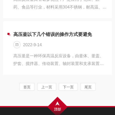
药、食品等行业，材料采用304不锈钢，耐高温、耐
腐蚀、卫生、无环境污染。
高压釜以下几个错误的操作方式要避免
2022-9-14
高压釜是一种环保高温反应设备，由釜体、釜盖、
护套、搅拌器、传动装置、轴封装置和支承装置组
成。混合形式一般是锚式、桨叶、涡轮、推进或框
架式搅拌桨。在内筒体的外侧安装有外夹套，在装
置内设有换热面，通过外循环可进行换热。
首页
上一页
下一页
尾页