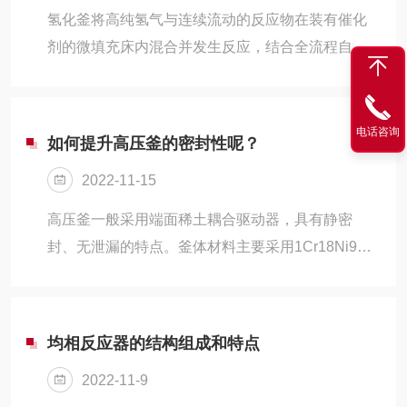
氢化釜将高纯氢气与连续流动的反应物在装有催化
剂的微填充床内混合并发生反应，结合全流程自动
控制、在线实时检测、样品自动采集能功能，让加
氢反应从此变得安全、高效、节能。
电话咨询
如何提升高压釜的密封性呢？
2022-11-15
高压釜一般采用端面稀土耦合驱动器，具有静密
封、无泄漏的特点。釜体材料主要采用1Cr18Ni9Ti
不锈钢，并可根据不同介质要求制作钛材
（TA2）、喷四氟及衬镍（Ni6）。搅拌轴承采用耐
腐蚀不锈钢轴承，适合高转速、低粘度物料的搅
均相反应器的结构组成和特点
拌。出料方式有上出料和下出料两种，供用户订货
2022-11-9
时选用。