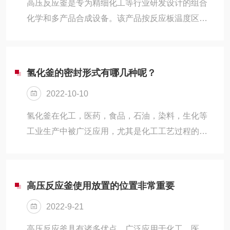
高压反应釜是专为精细化工等行业研发设计的组合
化学和多产品合成设备。该产品按反应板温度区域
数量不同分为单区反应和多区反应；按多区反应板
功能不同可分为加热型、加热/冷却型、回流型；按
试管容量不同及试管的装载数量不同又可分成多个
氢化釜的密封形式有哪几种呢？
品种规格。
2022-10-10
氢化釜在化工，医药，食品，石油，染料，生化等
工业生产中被广泛应用，尤其是化工工艺过程的种
种化学变化，是以参加反应物质的充分混合为前
提，对于加热，冷却，和液体卒取以及气体吸收等
物理变化过程统统需要采用搅拌装置才能得到比较
高压反应釜使用放置的位置非常重要
好的效果。
2022-9-21
高压反应釜具有诸多优点，广泛应用于化工、医