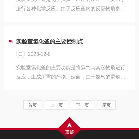
进行各种化学反应。由于反应釜内的反应物质多为
易燃、易爆、有毒或腐蚀性物质，因此，对反应釜
的管理要求非常严格，以确保实验的安全和有效进
行。
实验室氢化釜的主要控制点
2023-12-8
实验室氢化釜的主要功能是将氢气与其它物质进行
反应，生成所需的产物。然而，由于氢气的易燃易
爆特性，设备的操作需要非常谨慎，其控制点也尤
为重要。
首页
上一页
下一页
尾页