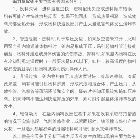
磁力反应釜
主要危险有害因素分析：
1、投料失误：进料速度过快、进料配比失控或进料顺序错误，
均有可能产生快速放热反应，如果不能同步，形成热量积聚，造成物
料局部受热分解，形成物料快速反应并产生大量危害气体发生爆炸事
故。
2、管道泄漏：进料时,对于常压反应，如果放空管未打开，此时
用泵向釜内输送液体物料时，釜内易形成正压，易引起物料管连接处
崩裂，物料外泄造成身体伤害的灼伤事故。卸料时,如果釜内物料在没
有冷却到规定温度时（一般要求是50℃以下）卸料，较高温度的物料
容易变质且易引起物料溅落而伤到操作人员。
3、升温过快：釜内物料由于加热速度过快，冷却速率低，冷凝
效果差，均有可能引起物料沸腾，形成汽液相混合体，产生压力，从
放空管、汽相管等薄弱环节和安全阀、爆破片等卸压系统实施卸压冲
料。如果冲料不能达到快速卸压的郊果，则可能引起釜体爆炸事故的
发生。
4、维修动火：在釜内物料反应过程中如果在没有采取防范措施
的情况下实施电焊、气割维修作业，或紧固螺栓、铁器撞击敲打产生
火花，一旦遇到易燃易爆的泄漏物料就可能引起火灾爆炸事故。
以上便是今天关于分析下磁力反应釜发生故障出现的主要危险有