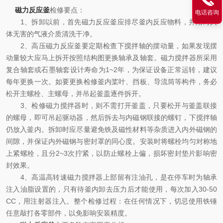
磁力反应釜
检修要点：
电话咨询
1、拆卸以前，首先磁力反应釜应排尽釜内反应物料，并用对人
体无害的气液介质清洗干净。
2、高压磁力反应釜要定期检查下搅拌轴的摆动量，如果发现摆
动量较大应马上拆开按照结构图更换轴承及轴套。磁力搅拌器所采用
复合轴套或石墨轴套设计寿命为1~2年，为保证设备正常运转，建议
每年更换一次。如要更换检修釜内桨叶、挡板、导流筒等构件，务必
松开主螺栓、主螺母，并吊起釜盖逐件拆开。
3、检修磁力搅拌器时，则不需打开釜盖，只要松开与釜盖联接
的螺母，即可吊起驱动器，然后拆去与内磁钢联接的螺钉，下搅拌轴
仍放入釜内。拆卸时应尽量避免铁及磁性材料等杂质进入内外磁钢的
间隙，并保证内外磁钢与密封罩的同心度。安装时将螺栓均匀对称地
上紧螺栓，且分2~3次拧紧，以防止螺栓上偏，损坏密封垫片影响密
封效果。
4、高温高转速磁力搅拌器上部留有注油孔，是在停车时为轴承
注入油脂设置的，只有待釜内卸去压力后才能使用，每次加入30-50
CC，用注射器注入。整个检修过程：在任何情况下，切忌使用铁锤
任意敲打各零部件，以免影响安装精度。