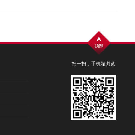
扫一扫，手机端浏览