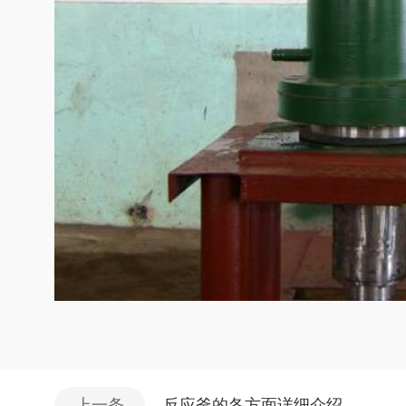
上一条
反应釜的各方面详细介绍