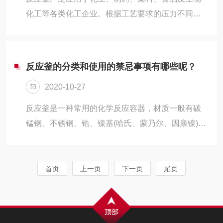
化工等各类化工企业。根据工艺要求的压力不同，
可以在开式、密闭常压、加压或负压等条件下进行
化学反应。由于设备属于高温高压产品，所以危险
性较大、容易发生泄漏和火灾爆炸事故。下面我们
反应釜的分类和使用的禁忌事项有哪些呢？
来看看哪些因素可能引起反应釜发生爆炸事故呢！
2020-10-27
反应釜是一种常用的化学反应容器，材质一般有碳
锰钢、不锈钢、锆、镍基(哈氏、蒙乃尔、因康镍)合
金及其它复合材料。下面我们来看看反应釜的分类
和各自的适用领域。
首页
上一页
下一页
尾页