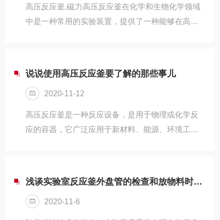
高压反应釜,磁力高压反应釜在化学和生物化学领域
中是一种常用的实验装置，提供了一种能够在高压
和温度条件下对化合物进行反应的平台。然而，有
时候我们会发现反应釜的反应速度较慢，这可能会
导致实验结果的偏差，影响实验效果。
说说使用高压反应釜要了解的那些事儿
2020-11-12
高压反应釜是一种反应设备，是用于物理或化学反
应的容器，它广泛应用于新材料、能源、环境工程
等领域的科研试验中，是高校教学、科研单位、化
工实验室进行科学研究的常用容器。作为一种反应
容器，除了了解它们的选型，怎样使用它也是重中
浅谈实验室反应釜外盘管的检查和放物料时机的选择
之重。正确操作和维护才能延长它使用寿命。
2020-11-6