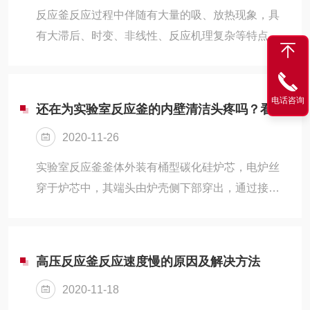
反应釜反应过程中伴随有大量的吸、放热现象，具
有大滞后、时变、非线性、反应机理复杂等特点，
因此反应釜在使用过程中一般搭配控温设备使用，
这是为了反应器的操作安全加一层保障。
电话咨询
还在为实验室反应釜的内壁清洁头疼吗？看看这个方法
2020-11-26
实验室反应釜釜体外装有桶型碳化硅炉芯，电炉丝
穿于炉芯中，其端头由炉壳侧下部穿出，通过接线
螺柱，橡套电缆与控制器相连。釜盖上装有压力
表，爆破膜安全装置，汽液相阀，温度传感器等。
高压反应釜反应速度慢的原因及解决方法
2020-11-18