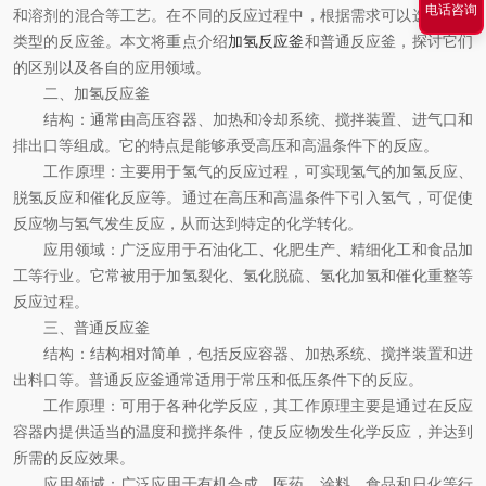
电话咨询
和溶剂的混合等工艺。在不同的反应过程中，根据需求可以选择不同
类型的反应釜。本文将重点介绍
加氢反应釜
和普通反应釜，探讨它们
的区别以及各自的应用领域。
二、加氢反应釜
结构：通常由高压容器、加热和冷却系统、搅拌装置、进气口和
排出口等组成。它的特点是能够承受高压和高温条件下的反应。
工作原理：主要用于氢气的反应过程，可实现氢气的加氢反应、
脱氢反应和催化反应等。通过在高压和高温条件下引入氢气，可促使
反应物与氢气发生反应，从而达到特定的化学转化。
应用领域：广泛应用于石油化工、化肥生产、精细化工和食品加
工等行业。它常被用于加氢裂化、氢化脱硫、氢化加氢和催化重整等
反应过程。
三、普通反应釜
结构：结构相对简单，包括反应容器、加热系统、搅拌装置和进
出料口等。普通反应釜通常适用于常压和低压条件下的反应。
工作原理：可用于各种化学反应，其工作原理主要是通过在反应
容器内提供适当的温度和搅拌条件，使反应物发生化学反应，并达到
所需的反应效果。
应用领域：广泛应用于有机合成、医药、涂料、食品和日化等行