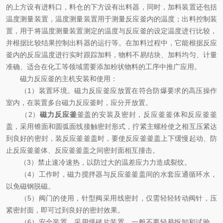
的上方设有进料口，料仓的下方设有出料器，同时，加料装置还包括
温度测量装置，温度测量装置用于测量反应釜内的温度；出料控制装
置，用于将温度测量装置测定的温度与反应釜的设定温度进行比较，
并根据比较结果控制出料器的运行等。在加料过程中，它能根据反应
釜内的反应温度进行实时跟踪加料，物料不易结块、加料均匀、计量
准确、适合在化工等领域需要添加粉状物料的工序中推广应用。
磁力反应釜的主机安装和使用：
（1）装置环境。磁力反应釜应放置在符合防爆要求的高压操作
室内，在装置多台磁力反应釜时，应分开放置。
（2）
磁力反应釜
釜盖的安装及密封，反应釜釜体和反应釜釜
盖，采用锥面和圆弧面线接触密封形式，拧紧主螺栓使之相互压紧达
到良好的密封，装反应釜釜盖时，要使反应釜釜盖上下缓慢起动、防
止反应釜釜体、反应釜釜盖之间密封面相互撞击。
（3）禁止速冷速热，以防过大的温差应力力造成裂纹。
（4）工作时，磁力搅拌器与反应釜釜盖间的水套应通循环水，
以免磁钢脱磁。
（5）阀门的使用，针型阀采用线密封，仅需轻轻转动阀针，压
紧密封面，即可过到良好的密封效果。
（6）安全装置，采用爆破片装置，一般不要轻易拆卸和试验，