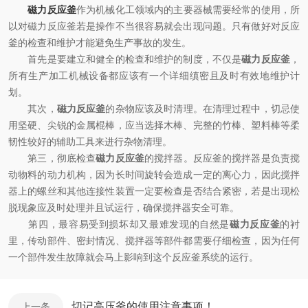
磁力反应釜
作为机械化工领域内的主要器械需要经常的使用，所
以对磁力反应釜若是操作不当很容易就会出现问题。只有做好对反应
釜的检查和维护才能避免生产事故的发生。
首先是要建立和健全的检查和维护的制度，不仅是
磁力反应釜
，
所有生产加工机械设备都应该有一个详细缜密且及时有效地维护计
划。
其次，
磁力反应釜
的杂物应该及时清理。在清理过程中，切忌使
用坚硬、尖锐的金属棍棒，应当选择木棒、完整的竹棒、塑料棒等柔
韧性较好的辅助工具来进行杂物清理。
第三，彻底检查
磁力反应釜
的搅拌器。反应釜的搅拌器是负责搅
动物料的动力机构，因为长时间旋转会造成一定的离心力，因此搅拌
器上的螺丝和其他连接性装置一定要检查是否结合紧密，若是出现松
脱现象应及时处理并且试运行，确保搅拌器安全可靠。
第四，最容易受到损坏却又最难发现的自然是
磁力反应釜
的衬
里，传动部件、密封情况、搅拌器等部件都需要仔细检查，因为任何
一个部件发生故障就会马上影响到这个反应釜系统的运行。
切记高压釜的使用注意事项！
上一条