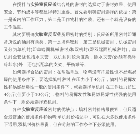
在搅拌与
实验室反应釜
结合处的密封的选择对于密封效果、使用
安全、节约成本等都显得特别重要。首先要明确密封选择的依据：第
一是釜内的工作压力，第二是工作物料的性质。还有一个就是设备的
工作温度。
其次要明确
实验室反应釜
所用密封的类别：反应釜所用密封即通
常所说的轴封有两类，第一是填料密封，第二是机械密封，机械密封
又分为单机封(即单端面机械密封)和双机封(即双端面机械密封)，单
机封全套还包括水夹套，双机封则较为复杂，除水夹套(必须有循环
冷却水)外，还包括配套的支架、平衡罐等。
如何选择合适的密封：在常温常压，物料没有挥发性也不易燃易
爆的使用条件下，要选择填料密封;在压力小于4公斤，物料的易挥发
性和易燃易爆性一般的使用条件下，就要选择单机封;在工作压力超过
4公斤(但要小于10公斤)，物料的易挥发性和易燃易爆性很强的使用
条件下，则必须选择双机封。
各种
实验室反应釜
密封的优缺点：填料密封价格最便宜，但只适
合最普通的使用条件和物料;单机封价格适中，可以在大多数使用条件
下通用;双机封价格最贵，但在苛刻的工作条件下必须使用。