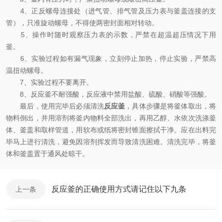
4、正反螺母连接处（进气管、排气管及压力表与釜盖连接的支
管），只准旋动螺母，不得使两密封面相对转动。
5、操作时随时观察压力表的示数，严禁在超温超压情况下用
釜。
6、实验过程如有漏气现象，立刻停止加热，停止实验，严禁高
温扭动螺母。
7、实验过程不要离开。
8、反应釜不耐强酸，反应液中禁用盐酸、硫酸、硝酸等强酸。
最后，使用完毕后必须清洗
反应釜
，具体步骤是将釜体取出，将
物料倒出，并用溶剂将釜内物料全部洗出，再用乙醇、水依次洗涤釜
体、釜盖和取样管道，用软布或纸将密封锥面擦拭干净。应在出料完
毕马上进行清洗，避免因溶剂挥发而导致清洗困难。清洗完毕，将釜
体和釜盖置于通风处晾干。
反应釜的正确使用方式请记住以下九条
上一条