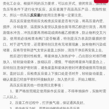
类化工企业。根据不同的压力要求，可以在开式、密闭常压、加压或
负压等条件下进行化学反应。反应釜属于高温高压产品，危险性较
大、所以一些高压
反应釜
的使用注意事项一定要注意。
高压反应釜使用前应先检查反应釜是否有污染，将高压釜内壁、
搅拌、冷却盘管、温度探头套管以及接合面等用乙醇进行清洗，再用
蒸馏水冲洗，冲洗后要再用棉花或绸布蘸乙醇擦净，防止物料交叉污
染。使用前必须检查各阀门是否畅通，特别是压力表及防爆膜的管
口。对于进气导管，还需要特别注意有无堵塞现象，如有物料污染或
堵塞，应将导管和进气支管从釜盖上拆卸，清洗干净后再安装上去。
然后进行密封性检查。将釜体放入加热炉中，凸出部分对准凹槽
放入，轻轻旋动釜体，放稳以后，缓慢、平稳的将釜体与釜盖合上，
应特别注意保护密封面，避免釜盖和釜体的密封环遭受碰撞而导致损
坏。盖好以后，应检查反应釜上下接口处是否对齐，轻轻旋动釜盖，
确认釜盖已经放平密封环接触良好，加入垫片后，开始上螺丝。
高压反应釜其他一些使用注意事项：
1、要严格按照规定使用操作反应釜，不得单独操作，实验时需
二人以上。
2、压釜工作过程中，打开换气扇，保证通风良好。
3、釜内有压力时，严禁扭动螺母或敲击高压釜。