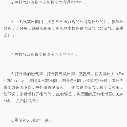
2.将排气软管指向空旷且空气流通的地方；
3.上氢气减压阀门（注意氢气压力阀的丝口是反丝的）、氮气压
力阀，上好后，聚醚实验釜，用肥皂水检查是否漏气（如漏气，请重
上）；
4.在排气口用真空抽出液面上的空气；
5.打开釜的进气阀，打开氮气减压阀，充氮气，使内釜压力（P=
0.2Mpa）后，关闭氮气减压阀，关闭进气阀，保持约2分钟，看压力
表压力是否下降，另外俯首侧听阀门、釜盖是否漏气，真空实验釜，
如不漏，则缓慢打开排气阀，2L实验釜，将里面的压力排泄至0.01M
pa时，关闭排气阀；
6.重复第5步操作一遍；