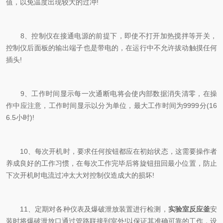
值，以免温度出现较大的过冲!
8、控制仪在接通电源的前提下，即使不打开加热搅拌等开关，
控制仪后面板的输出端子也是带电的，在运行中不允许拔动触摸任何
插头!
9、工作时间显示每一次通断电将会使内部数据消失清零，在操
作中应注意，工作时间显示以分为单位，最大工作时间为9999分(16
6.5小时)!
10、每次开机时，要求任何按钮都应在初始状态，这需要操作者
养成良好的工作习惯，在每次工作完毕后将旋钮扭回最小位置，防止
下次开机时电流过冲太大对控制仪造成大的损坏!
11、定期对各种仪表及爆破泄放装置进行检测，
实验室反应釜
安
装时将爆破泄放口通过管路联接到室外!以保证其准确可靠的工作，设