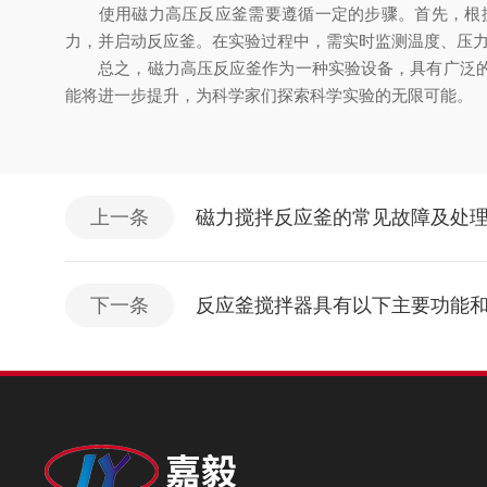
使用磁力高压反应釜需要遵循一定的步骤。首先，根据
力，并启动反应釜。在实验过程中，需实时监测温度、压
总之，磁力高压反应釜作为一种实验设备，具有广泛的应
能将进一步提升，为科学家们探索科学实验的无限可能。
上一条
磁力搅拌反应釜的常见故障及处
下一条
反应釜搅拌器具有以下主要功能