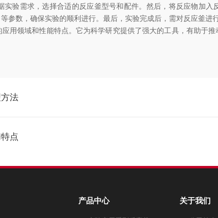
实验需求，选择合适的反应釜型号和配件。然后，将反应物加入反
力等参数，确保实验的顺利进行。最后，实验完成后，需对反应釜进
用领域和性能特点。它为科学研究提供了强大的工具，有助于推
理方法
和特点
产品中心
关于我们