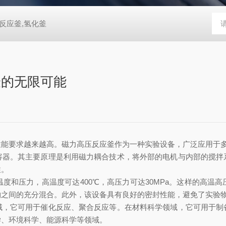
反应釜,氢化釜
验的无限可能
要求越来越高。磁力高压反应釜作为一种实验设备，广泛应用于多
。其主要原理是利用磁力耦合技术，将外部的电机与内部的搅拌
性。
和压力，高温度可达400℃，高压力可达30MPa。这样的高温高
物之间的充分混合。此外，该设备具有良好的密封性能，避免了实验
它可用于催化反应、聚合反应等。在材料科学领域，它可用于制
学、环境科学、能源科学等领域。