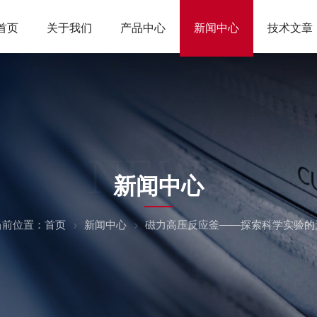
首页
关于我们
产品中心
新闻中心
技术文章
NEWS
新闻中心
当前位置：
首页
新闻中心
磁力高压反应釜——探索科学实验的