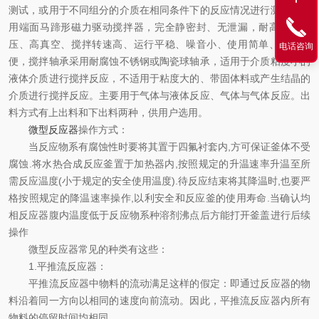
测试，或用于不同组分的介质在相同条件下的反应情况进行测试。采
用端面马蹄形磁力驱动搅拌器，完全静密封、无泄漏，耐高温、高
压、高真空、搅拌转速高、运行平稳、噪音小、使用简单、操作方
电话咨询
便，搅拌轴承采用耐腐蚀不锈钢或陶瓷球轴承，适用于介质粘度小的
液体介质进行搅拌反应，不适用于粘度大的、带固体料或产生结晶的
介质进行搅拌反应。主要用于气体与液体反应、气体与气体反应。出
料方式有上出料和下出料两种，供用户选用。
微型反应器
操作方式：
当反应物系有腐蚀性时要将其置于四氟衬套内,方可保证釜体不受
腐蚀.将水热合成反应釜置于加热器内,按照规定的升温速率升温至所
需反应温度(小于规定的安全使用温度).待反应结束将其降温时,也要严
格按照规定的降温速率操作,以利安全和反应釜的使用寿命.当确认均
相反应器腹内温度低于反应物系种溶剂沸点后方能打开釜盖进行后续
操作
微型反应器常见的种类有这些：
1.平推流反应器：
平推流反应器中物料的流动满足这样的假定：即通过反应器的物
料沿着同一方向以相同的速度向前流动。因此，平推流反应器内所有
物料的停留时间均相同。