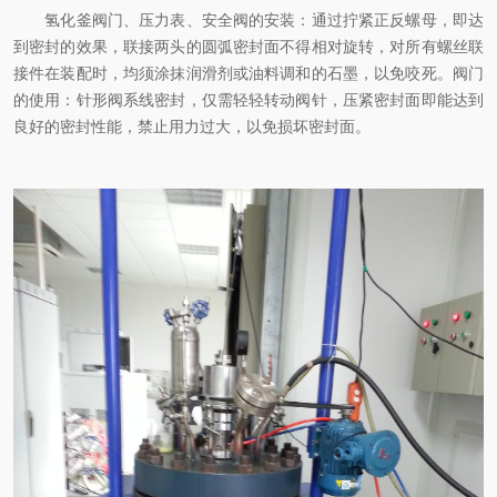
氢化釜阀门、压力表、安全阀的安装：通过拧紧正反螺母，即达
到密封的效果，联接两头的圆弧密封面不得相对旋转，对所有螺丝联
接件在装配时，均须涂抹润滑剂或油料调和的石墨，以免咬死。阀门
的使用：针形阀系线密封，仅需轻轻转动阀针，压紧密封面即能达到
良好的密封性能，禁止用力过大，以免损坏密封面。