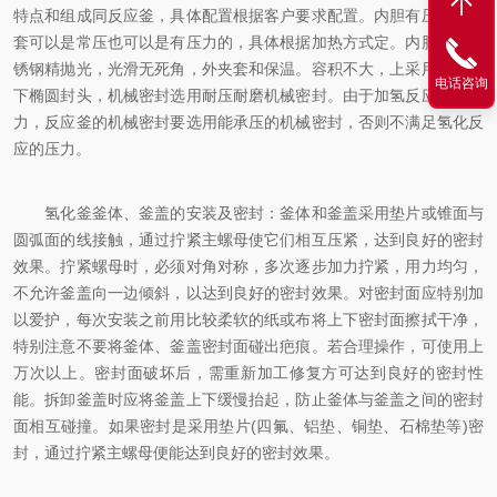
特点和组成同反应釜，具体配置根据客户要求配置。内胆有压力，夹
套可以是常压也可以是有压力的，具体根据加热方式定。内胆采用不
锈钢精抛光，光滑无死角，外夹套和保温。容积不大，上采用平盖，
电话咨询
下椭圆封头，机械密封选用耐压耐磨机械密封。由于加氢反应产生压
力，反应釜的机械密封要选用能承压的机械密封，否则不满足氢化反
应的压力。
氢化釜釜体、釜盖的安装及密封：釜体和釜盖采用垫片或锥面与
圆弧面的线接触，通过拧紧主螺母使它们相互压紧，达到良好的密封
效果。拧紧螺母时，必须对角对称，多次逐步加力拧紧，用力均匀，
不允许釜盖向一边倾斜，以达到良好的密封效果。对密封面应特别加
以爱护，每次安装之前用比较柔软的纸或布将上下密封面擦拭干净，
特别注意不要将釜体、釜盖密封面碰出疤痕。若合理操作，可使用上
万次以上。密封面破坏后，需重新加工修复方可达到良好的密封性
能。拆卸釜盖时应将釜盖上下缓慢抬起，防止釜体与釜盖之间的密封
面相互碰撞。如果密封是采用垫片(四氟、铝垫、铜垫、石棉垫等)密
封，通过拧紧主螺母便能达到良好的密封效果。