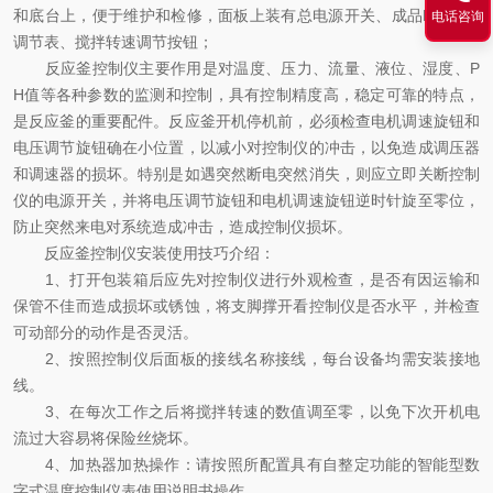
和底台上，便于维护和检修，面板上装有总电源开关、成品PID温度
电话咨询
调节表、搅拌转速调节按钮；
反应釜控制仪主要作用是对温度、压力、流量、液位、湿度、P
H值等各种参数的监测和控制，具有控制精度高，稳定可靠的特点，
是反应釜的重要配件。反应釜开机停机前，必须检查电机调速旋钮和
电压调节旋钮确在小位置，以减小对控制仪的冲击，以免造成调压器
和调速器的损坏。特别是如遇突然断电突然消失，则应立即关断控制
仪的电源开关，并将电压调节旋钮和电机调速旋钮逆时针旋至零位，
防止突然来电对系统造成冲击，造成控制仪损坏。
反应釜控制仪安装使用技巧介绍：
1、打开包装箱后应先对控制仪进行外观检查，是否有因运输和
保管不佳而造成损坏或锈蚀，将支脚撑开看控制仪是否水平，并检查
可动部分的动作是否灵活。
2、按照控制仪后面板的接线名称接线，每台设备均需安装接地
线。
3、在每次工作之后将搅拌转速的数值调至零，以免下次开机电
流过大容易将保险丝烧坏。
4、加热器加热操作：请按照所配置具有自整定功能的智能型数
字式温度控制仪表使用说明书操作。