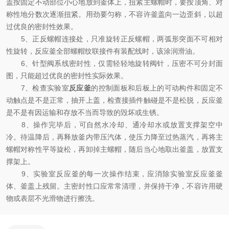
盖按固定不动部位小心地放到釜体上，扭紧主螺帽时，要按顶角、对
称性地分数次逐渐扭紧。用劲要匀称，不容许釜盖向一边歪斜，以超
过优良的密封性效果。
5、正反螺帽连接处，只准旋转正反螺帽，两弧形突面不可相对
性旋转，反应釜全部螺帽纹联接件有装配线时，该涂润滑油。
6、针型阀系线密封性，仅需轻轻地旋转阀针，压密不可分封面
图，只能超过优良的密封性实际效果。
7、检查实验室
反应釜
的控制面板和后板上的可动构件和固定不
动触点是不是正常，抽开上盖，检查接插件触碰是不是松脱，反应釜
是不是有因运输和存放不当而导致的毁坏或生锈。
8、操作完毕后，可自然水冷却、通冷却水或放置支撑架空中
冷。待温降后，再释放釜内带压汽体，使压力降至过热蒸汽，再将主
螺帽对称性平等旋松，再卸掉主螺帽，随后当心地取出釜盖，放置支
撑架上。
9、实验室反应釜的每一次操作结束，应消除实验室反应釜釜
体、釜盖上残留。主密封性口应常常清理，并保持干净，不容许用硬
物或表层不光滑物进行擦洗。