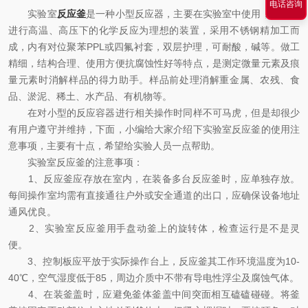
电话咨询
实验室
反应釜
是一种小型反应器，主要在实验室中使用，是目前
进行高温、高压下的化学反应为理想的装置，采用不锈钢精加工而
成，内有对位聚苯PPL或四氟衬套，双层护理，可耐酸，碱等。做工
精细，结构合理、使用方便抗腐蚀性好等特点，是测定微量元素及痕
量元素时消解样品的得力助手。样品前处理消解重金属、农残、食
品、淤泥、稀土、水产品、有机物等。
在对小型的反应容器进行相关操作时同样不可马虎，但是却很少
有用户遵守并维持，下面，小编给大家介绍下实验室反应釜的使用注
意事项，主要有十点，希望给实验人员一点帮助。
实验室反应釜的注意事项：
1、反应釜应存放在室内，在装备多台反应釜时，应单独存放。
每间操作室均需有直接通往户外或安全通道的出口，应确保设备地址
通风优良。
2、实验室反应釜用手盘动釜上的旋转体，检查运行是不是灵
便。
3、控制板应平放于实际操作台上，反应釜其工作环境温度为10-
40℃，空气湿度低于85，周边介质中不带有导电性浮尘及腐蚀气体。
4、在装釜盖时，应避免釜体釜盖中间突面相互磕磕碰碰。将釜