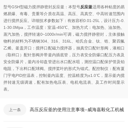
型号
GSH
型磁力搅拌静密封反应釜：本型号
反应釜
适用各种粘度的易
燃易爆、有毒、贵重等介质在高温、高压、高真空、中高转速范围内
进行搅拌反应。详细技术参数如下：有效容积
0.01-25
L
，设计压力
-0.
1-30
.
0
Mpa
，
工作温度
：室温
-45
0℃、加热方式：电加热
、油加热、
蒸汽加热
，
搅拌转速
0~
100
0r/min
可调，磁力搅拌静密封，主体接触
物料的材料为不锈钢
304
、
316
、
316L
、哈氏合金、钛、锆、聚四氟
乙烯。
釜盖开口：搅拌口配磁力搅拌器，
抽真空
口配针形阀，液相口
（取样
口
）配针形阀并带釜内插底管，压力表安全防爆口配压力表及
安全防爆片，釜内冷却盘管进出水口配水咀，测控温口配保护管及铂
电阻
，下出料口配球阀
。搅拌桨叶的形式为
锚式
。配控制仪：
配有厦
门宇电
PID
控温表，控制釜内温度、控温精度为
±1.
0
℃，
显示釜内搅
拌转速无级调速，配有加热电压表、电机电流表、及工作时间显示
表。
高压反应釜的使用注意事项--威海嘉毅化工机械
上一条