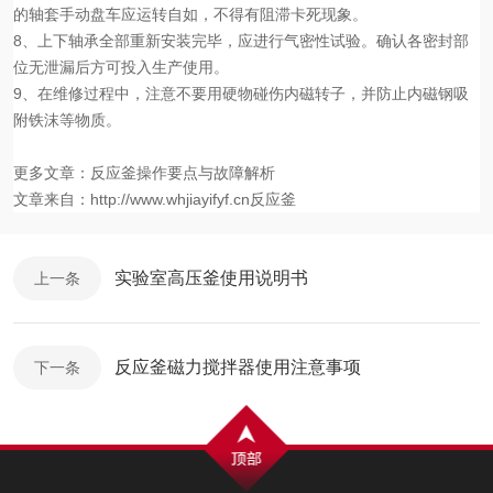
的轴套手动盘车应运转自如，不得有阻滞卡死现象。
8、
上下轴承全部重新安装完毕，应进行气密性试验。确认各密封部
位无泄漏后方可投入生产使用。
9、
在维修过程中，注意
不要用硬物碰伤内磁转子，并防止内磁钢吸
附铁沫等物质。
更多文章：
反应釜操作要点与故障解析
文章来自：
http://www.whjiayifyf.cn反应釜
实验室高压釜使用说明书
上一条
反应釜磁力搅拌器使用注意事项
下一条