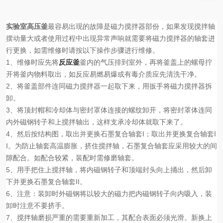
实验室高压釜
最容易出现的故障是磁力搅拌器部份，如果发现搅拌轴
摆动量大或者使用过程中出现异常声响就需要将磁力搅拌器的轴套进
行更换，如需维修时请按以下操作步骤进行维修。
1、
维修时
应
先将
反应釜
釜内的气压排到室外，再将釜盖上的螺母拧
开将
釜内物
料取出，
如反应易燃易爆或有毒
介质
应先清洗干净。
2、
将釜盖部件连同磁力
搅拌
器一起取下来，
用扳手将磁力搅拌器拆
卸。
3、
将顶封
帽
和冷却体与密封罩体连接的螺纹卸开，将密封罩体连同
内外磁钢转子和上搅拌轴出，这样
支承
冷却体就取下来了。
4、
然后按结构图，取出并更换石墨复合轴套
I
；取出并更换复合轴套
I
I
。为防止轴套高温膨胀，挤住搅拌轴，石墨复合轴套应采用较大的间
隙配合。如配合较紧，装配时需修磨轴套。
5、
用手把住上搅拌轴，将内磁钢转子和顶端封头向上捅出，然后卸
下并更换石墨复合轴套
II
。
6、
注意：装卸时外磁钢将以较大的磁力把内磁钢转子向内吸入，装
卸时注意不要挤手。
7、
搅拌轴磨损严重的需要重新加工，其配合表面必须光滑。新换上