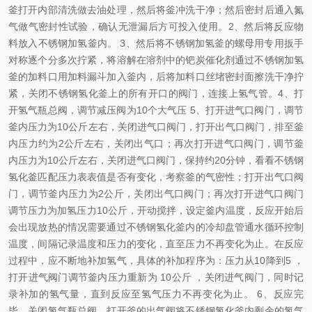
釜打开内部清洗做去油处理，然后将釜冲洗干净；然后密封后通入氮
气做气密封性试验，确认无泄漏后方可投入使用。2、然后将反应物
料放入不锈钢加氢釜内。 3、然后将不锈钢加氢釜的螺母用专用扳手
对称逐个分多次拧紧，将溶解在溶剂中的钯炭催化剂通过不锈钢加氢
釜的加料口用加料漏斗加入釜内，后将加料口丝堵密封面擦洗干净拧
紧，关闭不锈钢氢化釜上的所有开口的阀门，连接上氢气管。4、打
开氢气瓶总阀，调节减压阀为10个大气压 5、打开进气口阀门，调节
釜内压力为10公斤左右，关闭进气口阀门，打开出气口阀门，排至釜
内压力约为2公斤左右，关闭出气口；再次打开进气口阀门，调节釜
内压力为10公斤左右，关闭进气口阀门，保持约20分钟，看看不锈钢
氢化釜匹配压力表表值是否有变化，考察釜的气密性；打开出气口阀
门，调节釜内压力为2公斤，关闭出气口阀门；再次打开进气口阀门
调节压力为加氢压力10公斤，开动搅拌，设定釜内温度，反应开始后
会出现放热的情况需要通过不锈钢氢化釜内的冷却盘管通水循环控制
温度，间隔记录温度和压力的变化，直至压力不再变化为止。在反应
过程中，应不断地补加氢气，具体的补加程序为：压力从10降到5 ，
打开进气阀门调节釜内压力重新为 10公斤 ，关闭进气阀门，同时记
录补加的氢气量，直到反应至氢气压力不再变化为止。 6、反应完
毕，关闭氢气瓶总阀，打开釜的出气阀将不锈钢氢化釜内剩余的氢气