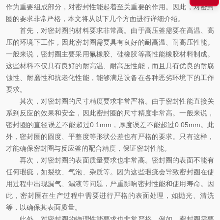
作为重要组成部分，对密封性能起着至关重要的作用。因此，对密封
圈的要求非常严格，本文将从以下几个方面进行详细介绍。
首先，对密封圈的材料要求非常高。由于高压釜需要在高温、高
压的环境下工作，因此密封圈需要具有良好的耐高温、耐高压性能。
一般来说，密封圈主要采用氟橡胶、硅橡胶等高性能橡胶材料制成。
这些材料不仅具有良好的耐高温、耐高压性能，而且具有优良的耐腐
蚀性、耐磨性和抗老化性能，能够满足设备在各种恶劣环境下的工作
要求。
其次，对密封圈的尺寸精度要求非常严格。由于密封性能直接关
系到反应的效果和安全，因此密封圈的尺寸精度非常高。一般来说，
密封圈的直径误差不能超过0.1mm，厚度误差不能超过0.05mm。此
外，密封圈的圆度、平整度等形状公差也有严格的要求。只有这样，
才能确保密封圈与反应釜的配合精度，保证密封性能。
再次，对密封圈的表面质量要求也非常高。密封圈的表面不能有
任何瑕疵，如裂纹、气泡、杂质等。因为这些瑕疵会导致密封圈在使
用过程中出现漏气、漏液等问题，严重影响密封性能和使用寿命。因
此，密封圈在生产过程中需要进行严格的表面处理，如抛光、清洗
等，以确保其表面质量。
此外，对密封圈的物理性能要求也非常严格。例如，密封圈需要